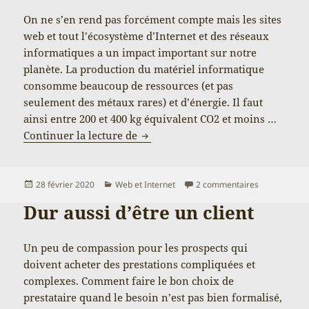
On ne s’en rend pas forcément compte mais les sites
web et tout l’écosystème d’Internet et des réseaux
informatiques a un impact important sur notre
planète. La production du matériel informatique
consomme beaucoup de ressources (et pas
seulement des métaux rares) et d’énergie. Il faut
ainsi entre 200 et 400 kg équivalent CO2 et moins …
Éco-conception web
Continuer la lecture de
Publié
Catégories
sur Éco-conc
28 février 2020
Web et Internet
2 commentaires
le
Dur aussi d’être un client
Un peu de compassion pour les prospects qui
doivent acheter des prestations compliquées et
complexes. Comment faire le bon choix de
prestataire quand le besoin n’est pas bien formalisé,