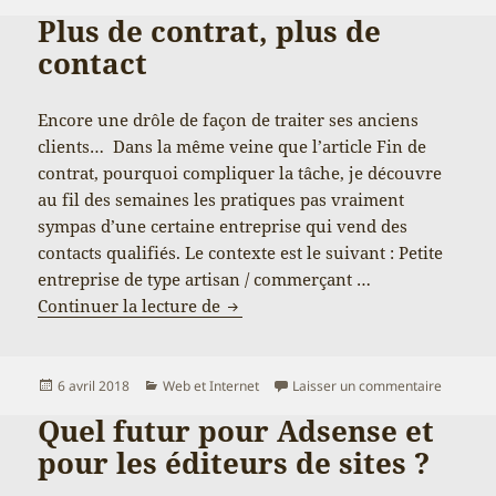
Plus de contrat, plus de
contact
Encore une drôle de façon de traiter ses anciens
clients… Dans la même veine que l’article Fin de
contrat, pourquoi compliquer la tâche, je découvre
au fil des semaines les pratiques pas vraiment
sympas d’une certaine entreprise qui vend des
contacts qualifiés. Le contexte est le suivant : Petite
entreprise de type artisan / commerçant …
Plus de contrat, plus de contact
Continuer la lecture de
Publié
Catégories
sur Plus 
6 avril 2018
Web et Internet
Laisser un commentaire
le
Quel futur pour Adsense et
pour les éditeurs de sites ?