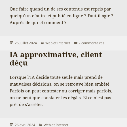
Que faire quand un de ses contenus est repris par
quelqu’un d’autre et publié en ligne ? Faut-il agir ?
Auprès de qui et comment ?
Publié
Catégories
sur Copie de si
26 juillet 2024
Web et Internet
2 commentaires
le
IA approximative, client
déçu
Lorsque l’IA décide toute seule mais prend de
mauvaises décisions, on se retrouve bien embêté.
Parfois on peut contester ou corriger mais parfois,
on ne peut que constater les dégâts. Et ce n’est pas
prêt de s’arrêter.
Publié
Catégories
26 avril 2024
Web et Internet