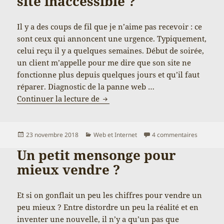
site inaccessible ?
Il y a des coups de fil que je n’aime pas recevoir : ce
sont ceux qui annoncent une urgence. Typiquement,
celui reçu il y a quelques semaines. Début de soirée,
un client m’appelle pour me dire que son site ne
fonctionne plus depuis quelques jours et qu’il faut
réparer. Diagnostic de la panne web …
Combien vaut une réparation d’urg
Continuer la lecture de
Publié
Catégories
sur Combi
23 novembre 2018
Web et Internet
4 commentaires
le
Un petit mensonge pour
mieux vendre ?
Et si on gonflait un peu les chiffres pour vendre un
peu mieux ? Entre distordre un peu la réalité et en
inventer une nouvelle, il n’y a qu’un pas que