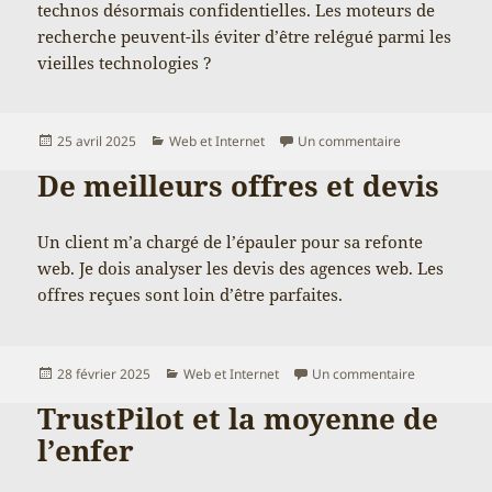
technos désormais confidentielles. Les moteurs de
recherche peuvent-ils éviter d’être relégué parmi les
vieilles technologies ?
Publié
Catégories
sur La connais
25 avril 2025
Web et Internet
Un commentaire
le
De meilleurs offres et devis
Un client m’a chargé de l’épauler pour sa refonte
web. Je dois analyser les devis des agences web. Les
offres reçues sont loin d’être parfaites.
Publié
Catégories
sur De meill
28 février 2025
Web et Internet
Un commentaire
le
TrustPilot et la moyenne de
l’enfer