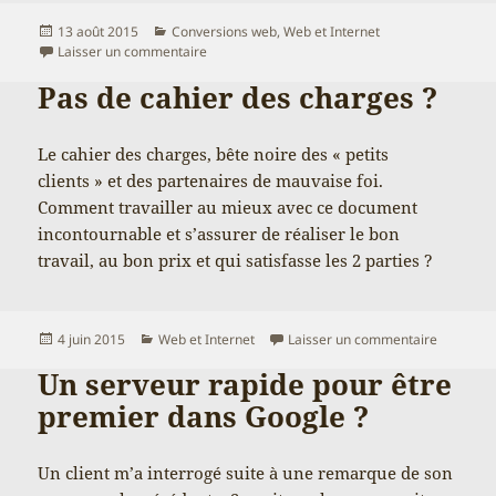
Publié
Catégories
13 août 2015
Conversions web
,
Web et Internet
le
sur Le web et les PME : peut mieux faire
Laisser un commentaire
Pas de cahier des charges ?
Le cahier des charges, bête noire des « petits
clients » et des partenaires de mauvaise foi.
Comment travailler au mieux avec ce document
incontournable et s’assurer de réaliser le bon
travail, au bon prix et qui satisfasse les 2 parties ?
Publié
Catégories
sur Pas d
4 juin 2015
Web et Internet
Laisser un commentaire
le
Un serveur rapide pour être
premier dans Google ?
Un client m’a interrogé suite à une remarque de son