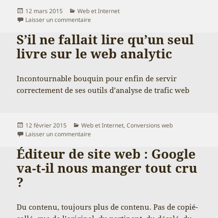
Publié
Catégories
12 mars 2015
Web et Internet
le
sur Est-il possible de faire un bon moteur de 
Laisser un commentaire
S’il ne fallait lire qu’un seul
livre sur le web analytic
Incontournable bouquin pour enfin de servir
correctement de ses outils d’analyse de trafic web
Publié
Catégories
12 février 2015
Web et Internet
,
Conversions web
le
sur S’il ne fallait lire qu’un seul livre sur le web 
Laisser un commentaire
Éditeur de site web : Google
va-t-il nous manger tout cru
?
Du contenu, toujours plus de contenu. Pas de copié-