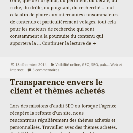
collé, que de l’original, du pertinent, du décalé, du
riche, du drôle, du poignant, du recherché… tout
cela afin de plaire aux internautes consommateurs
de contenus et particulièrement volages, tout cela
pour les moteurs de recherche qui sont
constamment à la poursuite du contenu qui
Éditeur de site web
apportera la …
Continuer la lecture de
Publié
Catégories
18 décembre 2014
Visibilité online, GEO, SEO, pub...
,
Web et
le
sur Éditeur de site web : Google va-t-il nous
Internet
3 commentaires
Transparence envers le
client et thèmes achetés
Lors des missions d’audit SEO ou lorsque l’agence
récupère la refonte d’un site, nous
rencontrons régulièrement des thèmes achetés et
personnalisés. Travailler avec des thèmes achetés,