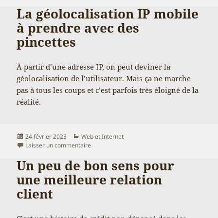
La géolocalisation IP mobile
à prendre avec des
pincettes
À partir d’une adresse IP, on peut deviner la
géolocalisation de l’utilisateur. Mais ça ne marche
pas à tous les coups et c’est parfois très éloigné de la
réalité.
Publié
Catégories
24 février 2023
Web et Internet
le
sur La géolocalisation IP mobile à prendre ave
Laisser un commentaire
Un peu de bon sens pour
une meilleure relation
client