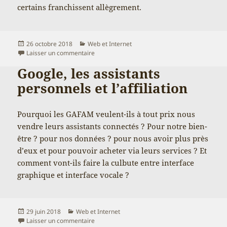
certains franchissent allègrement.
Publié
Catégories
26 octobre 2018
Web et Internet
le
sur Un petit mensonge pour mieux vendre ?
Laisser un commentaire
Google, les assistants
personnels et l’affiliation
Pourquoi les GAFAM veulent-ils à tout prix nous
vendre leurs assistants connectés ? Pour notre bien-
être ? pour nos données ? pour nous avoir plus près
d’eux et pour pouvoir acheter via leurs services ? Et
comment vont-ils faire la culbute entre interface
graphique et interface vocale ?
Publié
Catégories
29 juin 2018
Web et Internet
le
sur Google, les assistants personnels et l’affilia
Laisser un commentaire