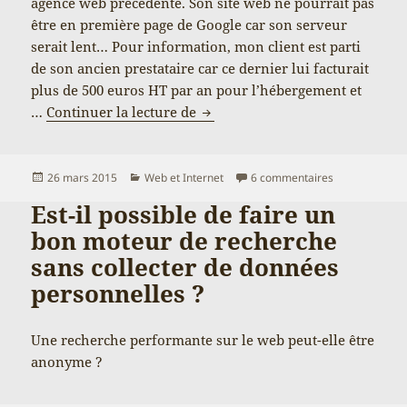
agence web précédente. Son site web ne pourrait pas
être en première page de Google car son serveur
serait lent… Pour information, mon client est parti
de son ancien prestataire car ce dernier lui facturait
plus de 500 euros HT par an pour l’hébergement et
Un serveur rapide pour être pr
…
Continuer la lecture de
Publié
Catégories
sur Un serveur
26 mars 2015
Web et Internet
6 commentaires
le
Est-il possible de faire un
bon moteur de recherche
sans collecter de données
personnelles ?
Une recherche performante sur le web peut-elle être
anonyme ?