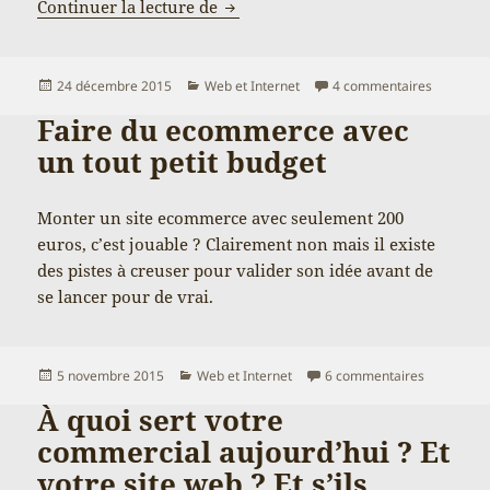
De la difficulté de lancer un site 
Continuer la lecture de
Publié
Catégories
sur De la 
24 décembre 2015
Web et Internet
4 commentaires
le
Faire du ecommerce avec
un tout petit budget
Monter un site ecommerce avec seulement 200
euros, c’est jouable ? Clairement non mais il existe
des pistes à creuser pour valider son idée avant de
se lancer pour de vrai.
Publié
Catégories
sur Faire 
5 novembre 2015
Web et Internet
6 commentaires
le
À quoi sert votre
commercial aujourd’hui ? Et
votre site web ? Et s’ils