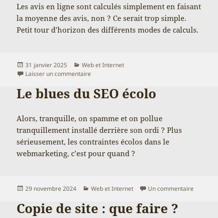
Les avis en ligne sont calculés simplement en faisant
la moyenne des avis, non ? Ce serait trop simple.
Petit tour d’horizon des différents modes de calculs.
Publié
Catégories
31 janvier 2025
Web et Internet
le
sur TrustPilot et la moyenne de l’enfer
Laisser un commentaire
Le blues du SEO écolo
Alors, tranquille, on spamme et on pollue
tranquillement installé derrière son ordi ? Plus
sérieusement, les contraintes écolos dans le
webmarketing, c’est pour quand ?
Publié
Catégories
sur Le b
29 novembre 2024
Web et Internet
Un commentaire
le
Copie de site : que faire ?