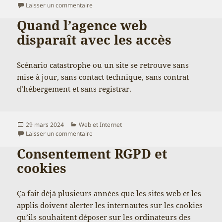
le
sur IA approximative, client déçu
Laisser un commentaire
Quand l’agence web
disparaît avec les accès
Scénario catastrophe ou un site se retrouve sans
mise à jour, sans contact technique, sans contrat
d’hébergement et sans registrar.
Publié
Catégories
29 mars 2024
Web et Internet
le
sur Quand l’agence web disparaît avec les acc
Laisser un commentaire
Consentement RGPD et
cookies
Ça fait déjà plusieurs années que les sites web et les
applis doivent alerter les internautes sur les cookies
qu’ils souhaitent déposer sur les ordinateurs des