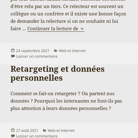
d’être relu par un tiers. Ce relecteur est souvent un
collègue ou un confrère et il existe une bonne façon
de demander la relecture si on ne souhaite ni lui
Peux-tu stp relire avant pu
faire …
Continuer la lecture de
Publié
Catégories
24 septembre 2021
Web et Internet
le
sur Peux-tu stp relire avant publication ?
Laisser un commentaire
Retargeting et données
personnelles
Comment se fait-on retargeter ? Ou partent nos
données ? Pourquoi les internautes ne font-ils pas
plus attention à leurs données personnelles ?
Publié
Catégories
27 août 2021
Web et Internet
le
sur Retargeting et données personnelles
Laisser un commentaire