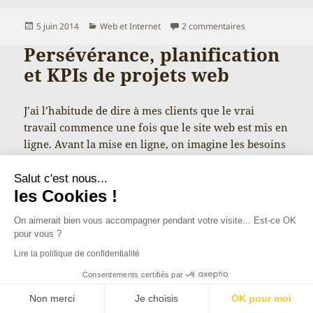
Publié
Catégories
sur Petit budget w
5 juin 2014
Web et Internet
2 commentaires
le
Persévérance, planification
et KPIs de projets web
J’ai l’habitude de dire à mes clients que le vrai
travail commence une fois que le site web est mis en
ligne. Avant la mise en ligne, on imagine les besoins
des internautes, on créé du contenu, on se projette…
et ce n’est qu’une fois confronté à la réalité que l’on
Salut c'est nous...
Persévérance, plan
les Cookies !
sait si tout ce …
Continuer la lecture de
On aimerait bien vous accompagner pendant votre visite... Est-ce OK
pour vous ?
Publié
Catégories
9 janvier 2014
Conversions web
,
Web et Internet
Lire la politique de confidentialité
le
sur Persévérance, planification et KPIs de projets web
2 commentaires
Consentements certifiés par
Site web pour une PME :
Non merci
Je choisis
OK pour moi
quel budget prévoir ?