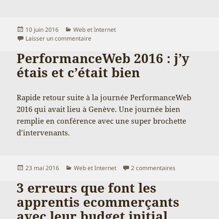
Publié
Catégories
10 juin 2016
Web et Internet
le
sur Investir ou dépenser le moins possible ?
Laisser un commentaire
PerformanceWeb 2016 : j’y
étais et c’était bien
Rapide retour suite à la journée PerformanceWeb
2016 qui avait lieu à Genève. Une journée bien
remplie en conférence avec une super brochette
d’intervenants.
Publié
Catégories
sur PerformanceW
23 mai 2016
Web et Internet
2 commentaires
le
3 erreurs que font les
apprentis ecommerçants
avec leur budget initial