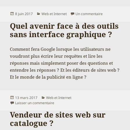
Publié
Catégories
sur La communic
8 juin 2017
Web et Internet
Un commentaire
le
Quel avenir face à des outils
sans interface graphique ?
Comment fera Google lorsque les utilisateurs ne
voudront plus écrire leur requêtes et lire les
réponses mais simplement poser des questions et
entendre les réponses ? Et les éditeurs de sites web ?
Et le monde de la publicité en ligne ?
Publié
Catégories
13 mars 2017
Web et Internet
le
sur Quel avenir face à des outils sans interfac
Laisser un commentaire
Vendeur de sites web sur
catalogue ?