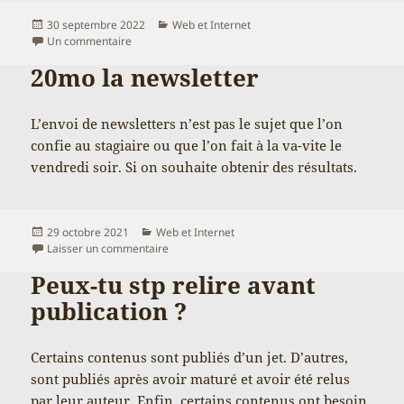
Publié
Catégories
30 septembre 2022
Web et Internet
le
sur Le futur du web sera sans tête
Un commentaire
20mo la newsletter
L’envoi de newsletters n’est pas le sujet que l’on
confie au stagiaire ou que l’on fait à la va-vite le
vendredi soir. Si on souhaite obtenir des résultats.
Publié
Catégories
29 octobre 2021
Web et Internet
le
sur 20mo la newsletter
Laisser un commentaire
Peux-tu stp relire avant
publication ?
Certains contenus sont publiés d’un jet. D’autres,
sont publiés après avoir maturé et avoir été relus
par leur auteur. Enfin, certains contenus ont besoin