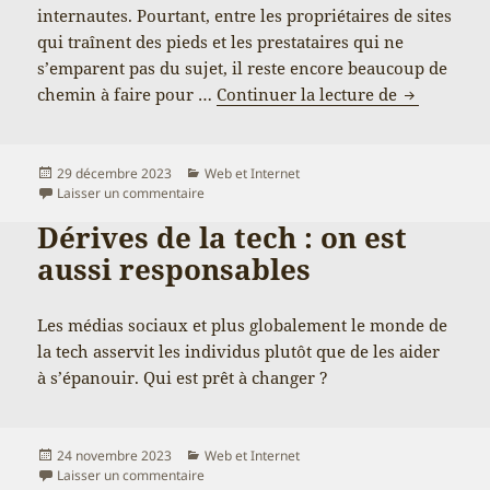
internautes. Pourtant, entre les propriétaires de sites
qui traînent des pieds et les prestataires qui ne
s’emparent pas du sujet, il reste encore beaucoup de
Consenteme
chemin à faire pour …
Continuer la lecture de
Publié
Catégories
29 décembre 2023
Web et Internet
le
sur Consentement RGPD et cookies
Laisser un commentaire
Dérives de la tech : on est
aussi responsables
Les médias sociaux et plus globalement le monde de
la tech asservit les individus plutôt que de les aider
à s’épanouir. Qui est prêt à changer ?
Publié
Catégories
24 novembre 2023
Web et Internet
le
sur Dérives de la tech : on est aussi responsab
Laisser un commentaire