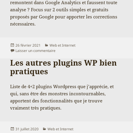
remontent dans Google Analytics et faussent toute
analyse ? Focus sur 2 outils simples et gratuits
proposés par Google pour apporter les corrections
nécessaires.
Publié
Catégories
26 février 2021
Web et Internet
le
sur Comment supprimer des données de Google
Laisser un commentaire
Les autres plugins WP bien
pratiques
Liste de 4+2 plugins Wordpress que j’apprécie, et
qui, sans être des monstres incontournables,
apportent des fonctionnalités que je trouve
vraiment très pratiques.
Publié
Catégories
31 juillet 2020
Web et Internet