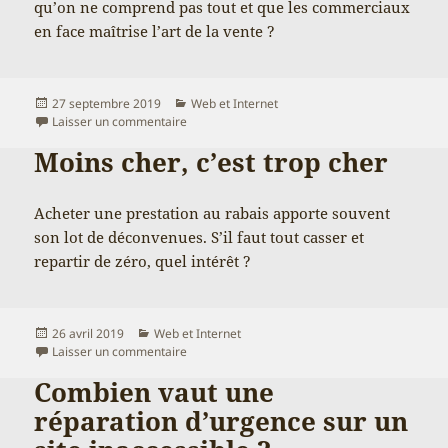
qu’on ne comprend pas tout et que les commerciaux
en face maîtrise l’art de la vente ?
Publié
Catégories
27 septembre 2019
Web et Internet
le
sur Dur aussi d’être un client
Laisser un commentaire
Moins cher, c’est trop cher
Acheter une prestation au rabais apporte souvent
son lot de déconvenues. S’il faut tout casser et
repartir de zéro, quel intérêt ?
Publié
Catégories
26 avril 2019
Web et Internet
le
sur Moins cher, c’est trop cher
Laisser un commentaire
Combien vaut une
réparation d’urgence sur un