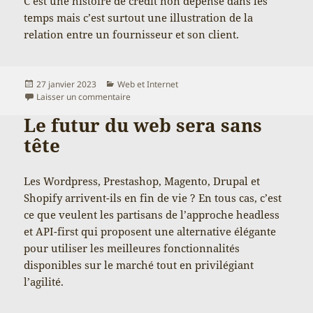
C’est une histoire de crédit non dépensé dans les
temps mais c’est surtout une illustration de la
relation entre un fournisseur et son client.
Publié
Catégories
27 janvier 2023
Web et Internet
le
sur Un peu de bon sens pour une meilleure rela
Laisser un commentaire
Le futur du web sera sans
tête
Les Wordpress, Prestashop, Magento, Drupal et
Shopify arrivent-ils en fin de vie ? En tous cas, c’est
ce que veulent les partisans de l’approche headless
et API-first qui proposent une alternative élégante
pour utiliser les meilleures fonctionnalités
disponibles sur le marché tout en privilégiant
l’agilité.