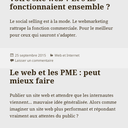
fonctionnaient ensemble ?
Le social selling est à la mode. Le webmarketing
rattrape la fonction commerciale. Pour le meilleur
pour ceux qui sauront s’adapter.
Publié
Catégories
25 septembre 2015
Web et Internet
le
sur À quoi sert votre commercial aujourd’hui ? E
Laisser un commentaire
Le web et les PME : peut
mieux faire
Publier un site web et attendre que les internautes
viennent… mauvaise idée généralisée. Alors comme
imaginer un site web plus performant et répondant
vraiment aux attentes du public ?