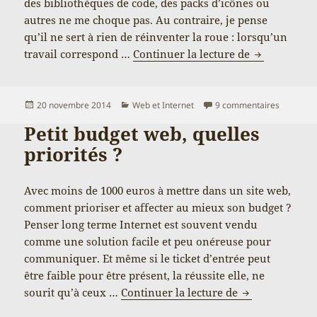
des bibliothèques de code, des packs d’icônes ou
autres ne me choque pas. Au contraire, je pense
qu’il ne sert à rien de réinventer la roue : lorsqu’un
Transparence
travail correspond …
Continuer la lecture de
Publié
Catégories
sur Trans
20 novembre 2014
Web et Internet
9 commentaires
le
Petit budget web, quelles
priorités ?
Avec moins de 1000 euros à mettre dans un site web,
comment prioriser et affecter au mieux son budget ?
Penser long terme Internet est souvent vendu
comme une solution facile et peu onéreuse pour
communiquer. Et même si le ticket d’entrée peut
être faible pour être présent, la réussite elle, ne
Petit budget we
sourit qu’à ceux …
Continuer la lecture de