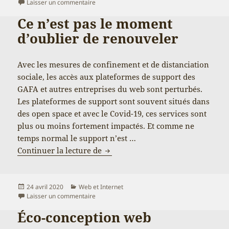
le
sur Les autres plugins WP bien pratiques
Laisser un commentaire
Ce n’est pas le moment
d’oublier de renouveler
Avec les mesures de confinement et de distanciation
sociale, les accès aux plateformes de support des
GAFA et autres entreprises du web sont perturbés.
Les plateformes de support sont souvent situés dans
des open space et avec le Covid-19, ces services sont
plus ou moins fortement impactés. Et comme ne
temps normal le support n’est …
Ce n’est pas le moment d’oublier 
Continuer la lecture de
Publié
Catégories
24 avril 2020
Web et Internet
le
sur Ce n’est pas le moment d’oublier de renouv
Laisser un commentaire
Éco-conception web