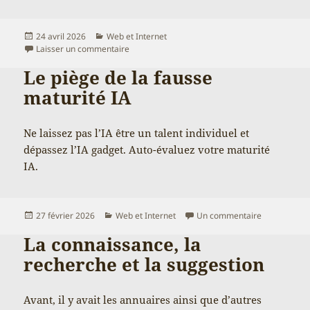
Publié
Catégories
24 avril 2026
Web et Internet
le
sur Le problème de l’attention : qui fait partie d
Laisser un commentaire
Le piège de la fausse
maturité IA
Ne laissez pas l’IA être un talent individuel et
dépassez l’IA gadget. Auto-évaluez votre maturité
IA.
Publié
Catégories
sur Le piège
27 février 2026
Web et Internet
Un commentaire
le
La connaissance, la
recherche et la suggestion
Avant, il y avait les annuaires ainsi que d’autres