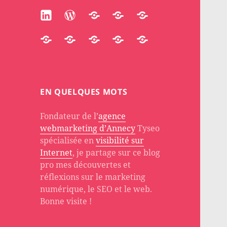
Linkedin
WordPress
Participate
Huggingface
Substack
Accredible
Quora
Stackoverflow
About
PH
EN QUELQUES MOTS
Fondateur de l’
agence
webmarketing d’Annecy
Tyseo
spécialisée en
visibilité sur
Internet
, je partage sur ce blog
pro mes découvertes et
réflexions sur le marketing
numérique, le SEO et le web.
Bonne visite !