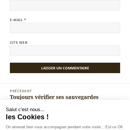
E-MAIL
*
SITE WEB
Navigation
PRÉCÉDENT
de
Toujours vérifier ses sauvegardes
Article
l’article
précédent :
Salut c'est nous...
SUIVANT
les Cookies !
Comment perdre de l’argent avec
Article
Adwords : cas concret
suivant :
On aimerait bien vous accompagner pendant votre visite... Est-ce OK