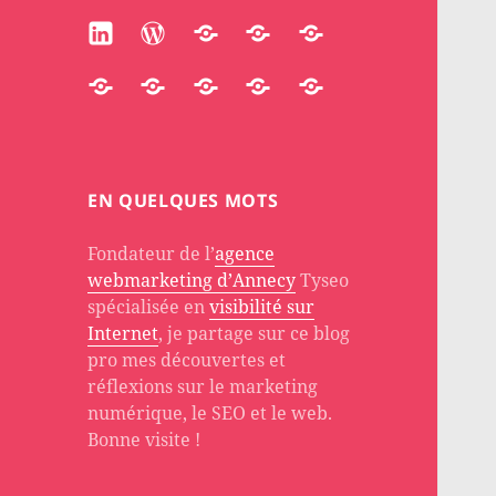
Linkedin
WordPress
Participate
Huggingface
Substack
Accredible
Quora
Stackoverflow
About
PH
EN QUELQUES MOTS
Fondateur de l’
agence
webmarketing d’Annecy
Tyseo
spécialisée en
visibilité sur
Internet
, je partage sur ce blog
pro mes découvertes et
réflexions sur le marketing
numérique, le SEO et le web.
Bonne visite !