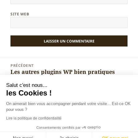
SITE WEB
Navigation
PRÉCÉDENT
de
Les autres plugins WP bien pratiques
Article
l’article
précédent :
Salut c'est nous...
SUIVANT
les Cookies !
Les idées clés pour tout comprendre au
Article
SEO
suivant :
On aimerait bien vous accompagner pendant votre visite... Est-ce OK
pour vous ?
Lire la politique de confidentialité
Christophe BENOIT : spécialiste marketing digital à
Annecy
Tous droits réservés depuis 2007. Contenu protégé. Reproduction
Consentements certifiés par
interdite.
Informations légales, CGU, cookies et données
personnelles