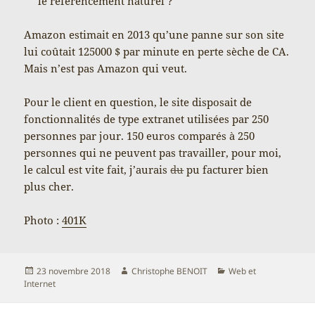
le référencement naturel ?
Amazon estimait en 2013 qu’une panne sur son site
lui coûtait 125000 $ par minute en perte sèche de CA.
Mais n’est pas Amazon qui veut.
Pour le client en question, le site disposait de
fonctionnalités de type extranet utilisées par 250
personnes par jour. 150 euros comparés à 250
personnes qui ne peuvent pas travailler, pour moi,
le calcul est vite fait, j’aurais
du
pu facturer bien
plus cher.
Photo :
401K
Publié
Auteur
Catégories
23 novembre 2018
Christophe BENOIT
Web et
le
Internet