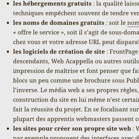
les hébergements gratuits
: la qualité laiss
techniques empêchent souvent de tendre ver
les noms de domaines gratuits
: soit le
nom
« offre le service », soit il s’agit de sous-do
chez vous et votre adresse URL peut dispara
les logiciels de création de site
: FrontPage 
descendants, Web Acappella ou autres outils
impression de maîtrise et font penser que fa
blocs un peu comme une brochure sous Publis
l’inverse. Le média web a ses propres règles,
construction du site en lui même n’est cert
fait la réussite du projet. En se focalisant su
plupart des apprentis webmasters passent co
les sites pour créer son propre site web
: 
par exemple proposent des interfaces avec de