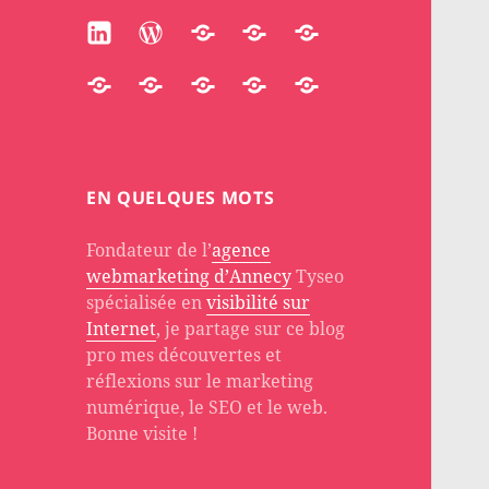
Linkedin
WordPress
Participate
Huggingface
Substack
Accredible
Quora
Stackoverflow
About
PH
EN QUELQUES MOTS
Fondateur de l’
agence
webmarketing d’Annecy
Tyseo
spécialisée en
visibilité sur
Internet
, je partage sur ce blog
pro mes découvertes et
réflexions sur le marketing
numérique, le SEO et le web.
Bonne visite !