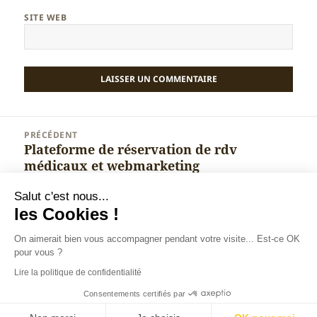
SITE WEB
Navigation
PRÉCÉDENT
de
Plateforme de réservation de rdv
Article
l’article
médicaux et webmarketing
précédent :
Salut c'est nous...
SUIVANT
les Cookies !
Lexiteev, l’outil SEO pour optimiser son
Article
contenu pour Google
suivant :
On aimerait bien vous accompagner pendant votre visite... Est-ce OK
pour vous ?
Lire la politique de confidentialité
Christophe BENOIT : spécialiste marketing digital à
Annecy
Tous droits réservés depuis 2007. Contenu protégé. Reproduction
Consentements certifiés par
interdite.
Informations légales, CGU, cookies et données
personnelles