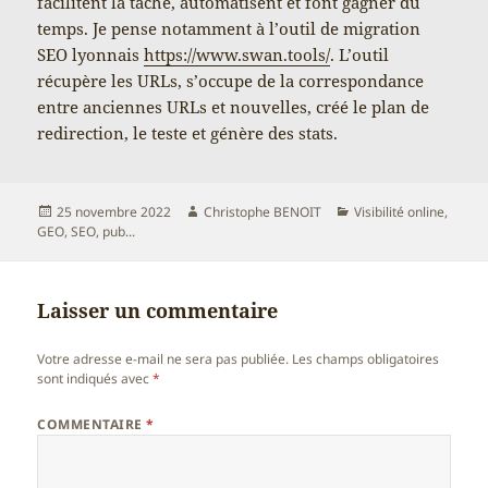
facilitent la tâche, automatisent et font gagner du
temps. Je pense notamment à l’outil de migration
SEO lyonnais
https://www.swan.tools/
. L’outil
récupère les URLs, s’occupe de la correspondance
entre anciennes URLs et nouvelles, créé le plan de
redirection, le teste et génère des stats.
Publié
Auteur
Catégories
25 novembre 2022
Christophe BENOIT
Visibilité online,
le
GEO, SEO, pub...
Laisser un commentaire
Votre adresse e-mail ne sera pas publiée.
Les champs obligatoires
sont indiqués avec
*
COMMENTAIRE
*