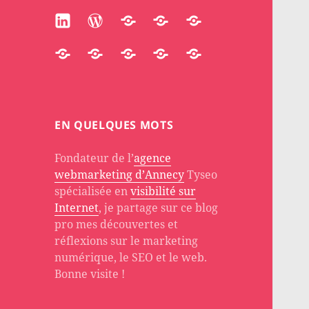
Linkedin
WordPress
Participate
Huggingface
Substack
Accredible
Quora
Stackoverflow
About
PH
EN QUELQUES MOTS
Fondateur de l’
agence
webmarketing d’Annecy
Tyseo
spécialisée en
visibilité sur
Internet
, je partage sur ce blog
pro mes découvertes et
réflexions sur le marketing
numérique, le SEO et le web.
Bonne visite !