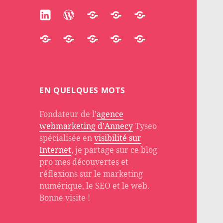
Linkedin
WordPress
Participate
Huggingface
Substack
Accredible
Quora
Stackoverflow
About
PH
EN QUELQUES MOTS
Fondateur de l’
agence
webmarketing d’Annecy
Tyseo
spécialisée en
visibilité sur
Internet
, je partage sur ce blog
pro mes découvertes et
réflexions sur le marketing
numérique, le SEO et le web.
Bonne visite !