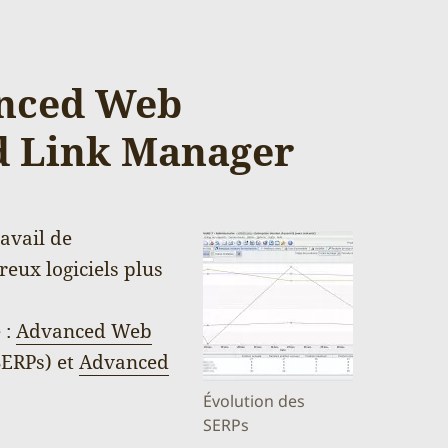
anced Web
d Link Manager
ravail de
reux logiciels plus
 :
Advanced Web
SERPs) et
Advanced
Évolution des
SERPs