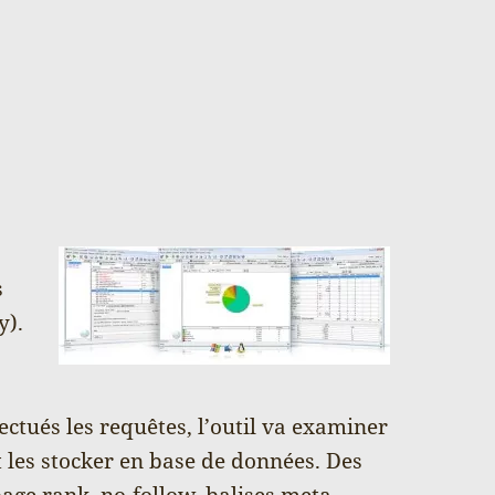
s
y).
ctués les requêtes, l’outil va examiner
t les stocker en base de données. Des
age rank, no-follow, balises meta,