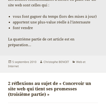
site web sont celles qui :
vous font gagner du temps (lors des mises à jour)
apportent une plus-value réelle à l’internaute
font vendre
La quatrième partie de cet article est en
préparation…
Publié
Auteur
Catégories
5 septembre 2010
Christophe BENOIT
Web et
le
Internet
2 réflexions au sujet de « Concevoir un
site web qui tient ses promesses
(troisième partie) »