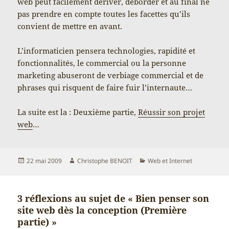
web peut facilement dériver, déborder et au final ne
pas prendre en compte toutes les facettes qu’ils
convient de mettre en avant.
L’informaticien pensera technologies, rapidité et
fonctionnalités, le commercial ou la personne
marketing abuseront de verbiage commercial et de
phrases qui risquent de faire fuir l’internaute…
La suite est la : Deuxième partie,
Réussir son projet
web
…
Publié
Auteur
Catégories
22 mai 2009
Christophe BENOIT
Web et Internet
le
3 réflexions au sujet de « Bien penser son
site web dès la conception (Première
partie) »