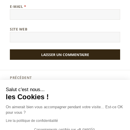
E-MAIL
*
SITE WEB
Navigation
PRÉCÉDENT
de
L’art de la guerre adapté au CPC
Article
l’article
Salut c'est nous...
précédent :
les Cookies !
SUIVANT
Trafic web et entonnoirs de conversions
Article
On aimerait bien vous accompagner pendant votre visite... Est-ce OK
suivant :
pour vous ?
Lire la politique de confidentialité
Christophe BENOIT : spécialiste marketing digital à
Annecy
Tous droits réservés depuis 2007. Contenu protégé. Reproduction
Consentements certifiés par