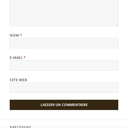
NOM
*
E-MAIL
*
SITE WEB
Navigation
PRÉCÉDENT