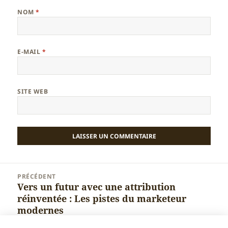
NOM
*
E-MAIL
*
SITE WEB
Navigation
PRÉCÉDENT
de
Vers un futur avec une attribution
Article
l’article
réinventée : Les pistes du marketeur
précédent :
modernes