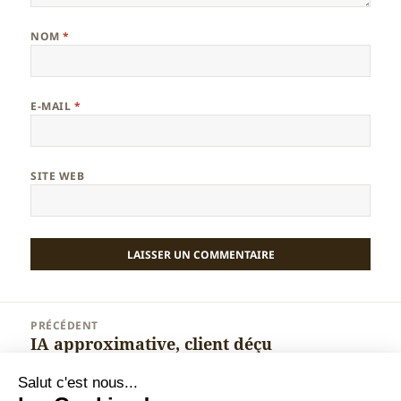
NOM
*
E-MAIL
*
SITE WEB
Navigation
PRÉCÉDENT
de
IA approximative, client déçu
Article
l’article
précédent :
Salut c'est nous...
SUIVANT