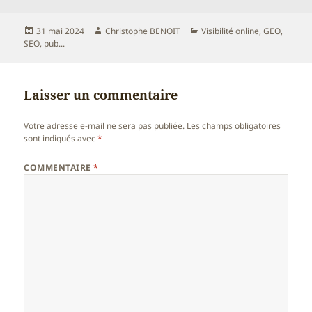
Publié
Auteur
Catégories
31 mai 2024
Christophe BENOIT
Visibilité online, GEO,
le
SEO, pub...
Laisser un commentaire
Votre adresse e-mail ne sera pas publiée.
Les champs obligatoires
sont indiqués avec
*
COMMENTAIRE
*