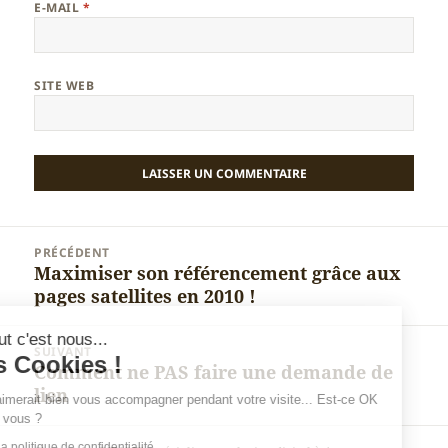
E-MAIL
*
SITE WEB
Navigation
PRÉCÉDENT
de
Maximiser son référencement grâce aux
Article
l’article
pages satellites en 2010 !
précédent :
Salut c'est nous...
SUIVANT
les Cookies !
Comment ne PAS faire une demande de
Article
lien
suivant :
On aimerait bien vous accompagner pendant votre visite... Est-ce OK
pour vous ?
Lire la politique de confidentialité