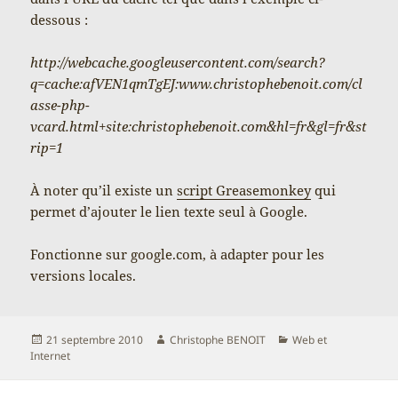
dessous :
http://webcache.googleusercontent.com/search?
q=cache:afVEN1qmTgEJ:www.christophebenoit.com/cl
asse-php-
vcard.html+site:christophebenoit.com&hl=fr&gl=fr&st
rip=1
À noter qu’il existe un
script Greasemonkey
qui
permet d’ajouter le lien texte seul à Google.
Fonctionne sur google.com, à adapter pour les
versions locales.
Publié
Auteur
Catégories
21 septembre 2010
Christophe BENOIT
Web et
le
Internet