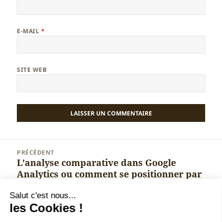
E-MAIL
*
SITE WEB
Navigation
PRÉCÉDENT
de
L’analyse comparative dans Google
Article
l’article
Analytics ou comment se positionner par
précédent :
rapport à ses concurrents
Salut c'est nous...
les Cookies !
SUIVANT