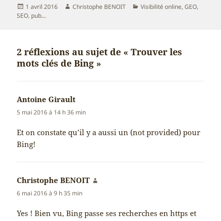
Publié
Auteur
Catégories
1 avril 2016
Christophe BENOIT
Visibilité online, GEO,
le
SEO, pub...
2 réflexions au sujet de « Trouver les
mots clés de Bing »
Antoine Girault
dit :
5 mai 2016 à 14 h 36 min
Et on constate qu’il y a aussi un (not provided) pour
Bing!
Christophe BENOIT
dit :
6 mai 2016 à 9 h 35 min
Yes ! Bien vu, Bing passe ses recherches en https et