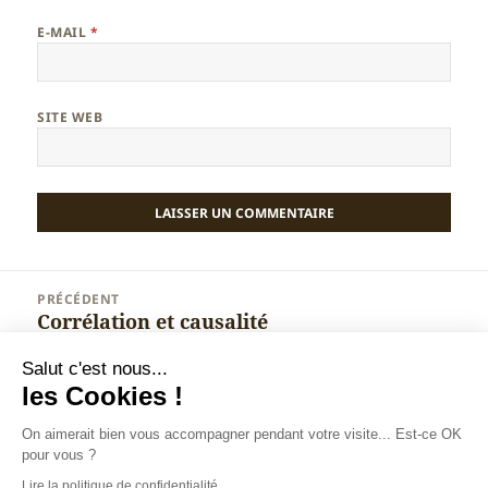
E-MAIL
*
SITE WEB
Navigation
PRÉCÉDENT
de
Corrélation et causalité
Article
l’article
précédent :
Salut c'est nous...
SUIVANT
les Cookies !
Estimer le nombre de visiteurs sur une
Article
page web
suivant :
On aimerait bien vous accompagner pendant votre visite... Est-ce OK
pour vous ?
Lire la politique de confidentialité