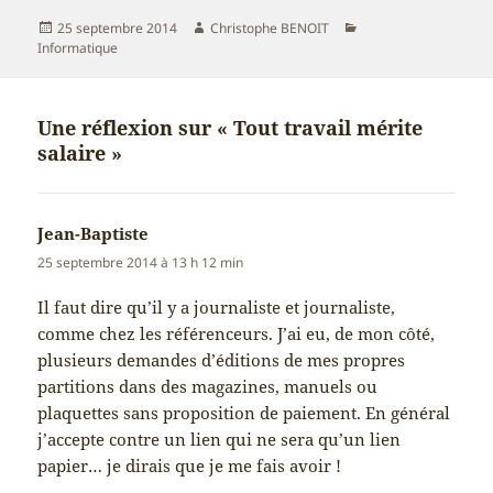
Publié
Auteur
Catégories
25 septembre 2014
Christophe BENOIT
le
Informatique
Une réflexion sur « Tout travail mérite
salaire »
Jean-Baptiste
dit :
25 septembre 2014 à 13 h 12 min
Il faut dire qu’il y a journaliste et journaliste,
comme chez les référenceurs. J’ai eu, de mon côté,
plusieurs demandes d’éditions de mes propres
partitions dans des magazines, manuels ou
plaquettes sans proposition de paiement. En général
j’accepte contre un lien qui ne sera qu’un lien
papier… je dirais que je me fais avoir !