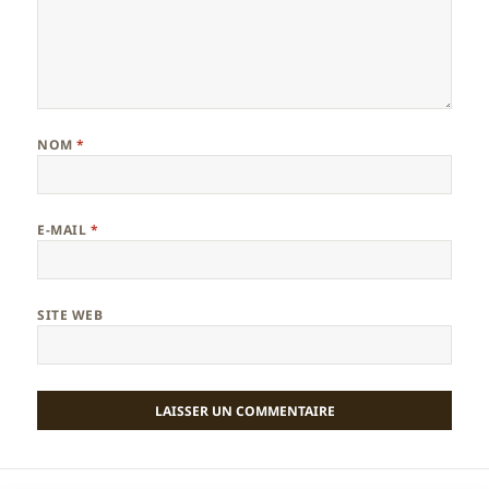
NOM
*
E-MAIL
*
SITE WEB
Navigation