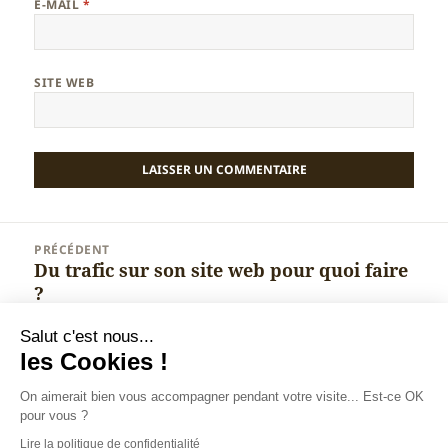
E-MAIL
*
SITE WEB
Navigation
PRÉCÉDENT
de
Du trafic sur son site web pour quoi faire
Article
l’article
?
précédent :
Salut c'est nous...
SUIVANT
les Cookies !
MEEL, un site web pour chaque
Article
entreprise : bonne idée ?
suivant :
On aimerait bien vous accompagner pendant votre visite... Est-ce OK
pour vous ?
Lire la politique de confidentialité
Christophe BENOIT : spécialiste marketing digital à
Annecy