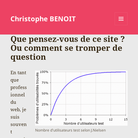
Christophe BENOIT
MENU
ET
Que pensez-vous de ce site ?
WIDGETS
Ou comment se tromper de
question
En tant
que
profess
ionnel
du
web, je
suis
souven
Nombre d'utilisateurs test selon J.Nielsen
t