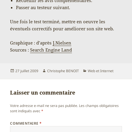
Recueillir les avis complémentaires.
Passer au testeur suivant.
Une fois le test terminé, mettre en oeuvre les
éventuels correctifs pour améliorer son site web.
Graphique : d’après
J.Nielsen
Sources :
Search Engine Land
Publié
Auteur
Catégories
27 juillet 2009
Christophe BENOIT
Web et Internet
le
Laisser un commentaire
Votre adresse e-mail ne sera pas publiée.
Les champs obligatoires
sont indiqués avec
*
COMMENTAIRE
*