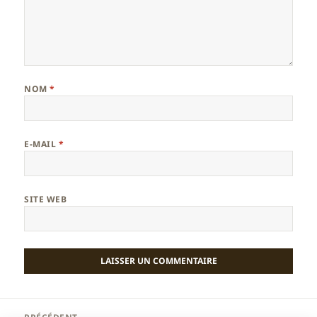
NOM
*
E-MAIL
*
SITE WEB
Navigation