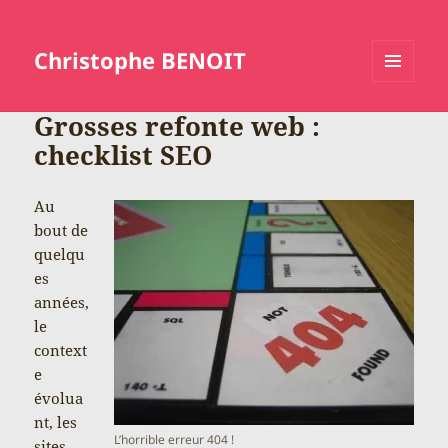
Christophe BENOIT
MENU
ET
Grosses refonte web :
WIDGETS
checklist SEO
Au
bout de
quelqu
es
années,
le
context
e
évolua
nt, les
L’horrible erreur 404 !
sites