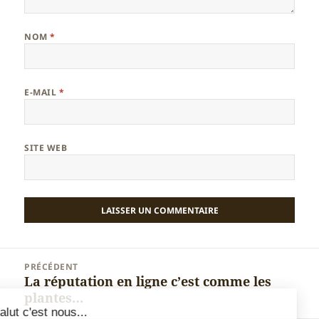
NOM
*
E-MAIL
*
SITE WEB
Navigation
PRÉCÉDENT
de
La réputation en ligne c’est comme les
Article
l’article
plantes…
précédent :
Salut c'est nous...