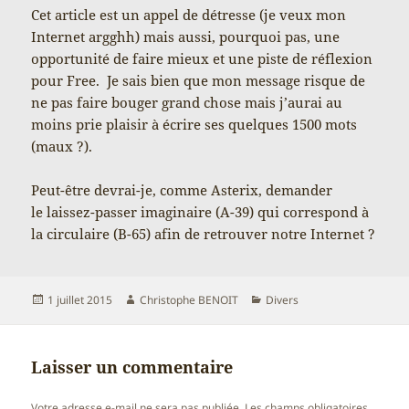
Cet article est un appel de détresse (je veux mon
Internet argghh) mais aussi, pourquoi pas, une
opportunité de faire mieux et une piste de réflexion
pour Free. Je sais bien que mon message risque de
ne pas faire bouger grand chose mais j’aurai au
moins prie plaisir à écrire ses quelques 1500 mots
(maux ?).
Peut-être devrai-je, comme Asterix, demander
le laissez-passer imaginaire (A-39) qui correspond à
la circulaire (B-65) afin de retrouver notre Internet ?
Publié
Auteur
Catégories
1 juillet 2015
Christophe BENOIT
Divers
le
Laisser un commentaire
Votre adresse e-mail ne sera pas publiée.
Les champs obligatoires