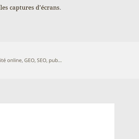
les captures d’écrans.
ories
lité online, GEO, SEO, pub...