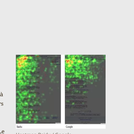
 à
rs
Le