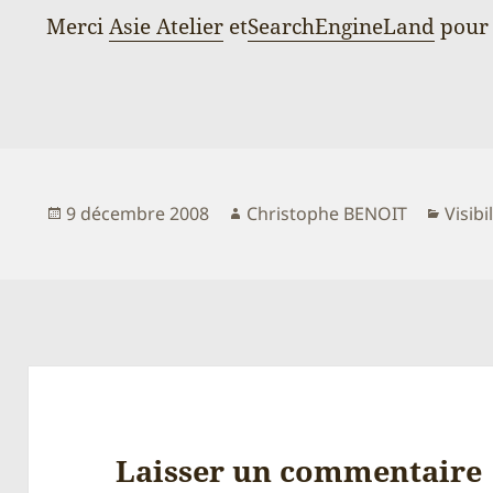
Merci
Asie Atelier
et
SearchEngineLand
pour 
Publié
Auteur
Catég
9 décembre 2008
Christophe BENOIT
Visibi
le
Laisser un commentaire