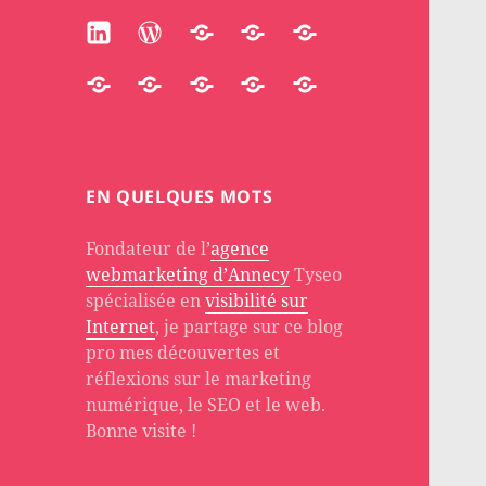
Linkedin
WordPress
Participate
Huggingface
Substack
Accredible
Quora
Stackoverflow
About
PH
EN QUELQUES MOTS
Fondateur de l’
agence
webmarketing d’Annecy
Tyseo
spécialisée en
visibilité sur
Internet
, je partage sur ce blog
pro mes découvertes et
réflexions sur le marketing
numérique, le SEO et le web.
Bonne visite !