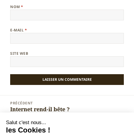
NOM
*
E-MAIL
*
SITE WEB
Navigation
PRÉCÉDENT
de
Internet rend-il bête ?
Article
l’article
précédent :
Salut c'est nous...
SUIVANT
les Cookies !
Chrome reste coincé en plein écran sous
Article